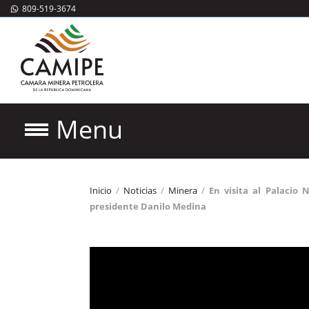
809-519-3674
Menu
Inicio
/
Noticias
/
Minera
/
En visita al Palacio
presidente Danilo Medina