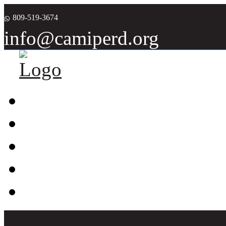
809-519-3674
info@camiperd.org