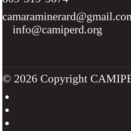
camaraminerard@gmail.co
info@camiperd.org
Tweets por el @CamipeRD
© 2026 Copyright CAMIP