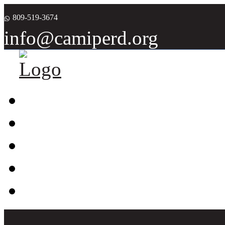
809-519-3674
info@camiperd.org