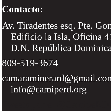
Contacto:
Av. Tiradentes esq. Pte. Go
Edificio la Isla, Oficina 
D.N. República Dominic
809-519-3674
camaraminerard@gmail.co
info@camiperd.org
Tweets por el @CamipeRD