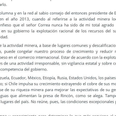
rlo.
olumna y en la red al sabio consejo del entonces presidente de 
en el año 2013, cuando al referirse a la actividad minera loc
Confieso que el señor Correa nunca ha sido de mi total agrado
en su gobierno la explotación racional de los recursos del s
idad.
de la actividad minera, a base de lugares comunes y descalificaci
, puede congelar nuestro proceso de crecimiento y reducir n
eso en el comercio internacional. Estar de acuerdo con la explot
s de una actividad irresponsable, sin vigilancia estatal y sobre c
 competencia del gobierno.
zuela, Ecuador, México, Etiopía, Rusia, Estados Unidos, los países
eo; si Chile impulsa su crecimiento extrayendo el cobre de sus m
e de su riqueza minera para mejorar las expectativas de su ge
aguas que alimentan la presa de Rincón, como se alega. Tam
 lugares del país. No reúne, pues, las condiciones excepcionales 