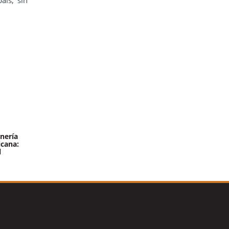
aís, sin
nería
icana:
l