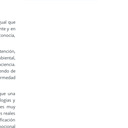
gual que
nte y en
conocía,
tención,
biental,
ciencia.
iendo de
ermedad
 que una
logías y
ales muy
s reales
ficación
mocional