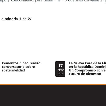
mpo y conocimiento para determinar lo que más conviene al p
-la-mineria-1-de-2/
Cementos Cibao realizó
La Nueva Cara de la Mi
17
conversatorio sobre
en la República Domin
sostenibilidad
Un Compromiso con e
NOV
Futuro de Bienestar
2023
Tweets por el @CamipeRD.