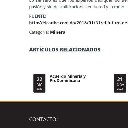
Lo sensato es que los expertos dediquen su tie
pasión y sin descalificaciones en la red y la radio.
FUENTE:
http://elcaribe.com.do/2018/01/31/el-futuro-de
Categoría:
Minera
ARTÍCULOS RELACIONADOS
Acuerdo Minería y
22
21
ProDominicana
DIC
NOV
2023
2023
CONTACTO: