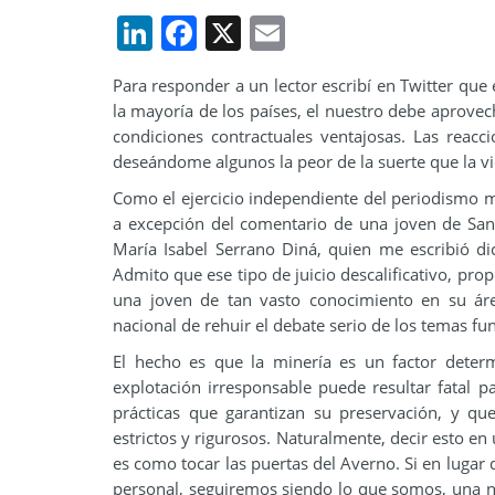
LinkedIn
Facebook
X
Email
Para responder a un lector escribí en Twitter qu
la mayoría de los países, el nuestro debe aprovec
condiciones contractuales ventajosas. Las reac
deseándome algunos la peor de la suerte que la v
Como el ejercicio independiente del periodismo m
a excepción del comentario de una joven de San
María Isabel Serrano Diná, quien me escribió d
Admito que ese tipo de juicio descalificativo, pro
una joven de tan vasto conocimiento en su ár
nacional de rehuir el debate serio de los temas f
El hecho es que la minería es un factor determ
explotación irresponsable puede resultar fatal 
prácticas que garantizan su preservación, y qu
estrictos y rigurosos. Naturalmente, decir esto en 
es como tocar las puertas del Averno. Si en lugar 
personal, seguiremos siendo lo que somos, una 