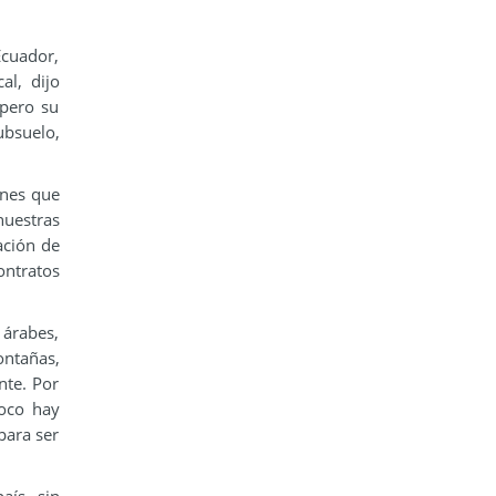
Ecuador,
al, dijo
 pero su
ubsuelo,
ones que
uestras
ación de
ontratos
 árabes,
ontañas,
nte. Por
poco hay
para ser