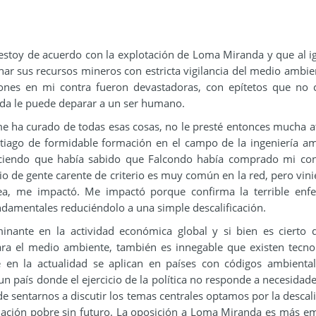
e estoy de acuerdo con la explotación de Loma Miranda y que al i
har sus recursos mineros con estricta vigilancia del medio ambie
ciones en mi contra fueron devastadoras, con epítetos que no 
ida le puede deparar a un ser humano.
e ha curado de todas esas cosas, no le presté entonces mucha a
tiago de formidable formación en el campo de la ingeniería am
iciendo que había sabido que Falcondo había comprado mi con
pio de gente carente de criterio es muy común en la red, pero vin
ea, me impactó. Me impactó porque confirma la terrible enf
undamentales reduciéndolo a una simple descalificación.
inante en la actividad económica global y si bien es cierto
para el medio ambiente, también es innegable que existen tecno
e en la actualidad se aplican en países con códigos ambient
un país donde el ejercicio de la política no responde a necesidade
de sentarnos a discutir los temas centrales optamos por la descali
nación pobre sin futuro. La oposición a Loma Miranda es más e