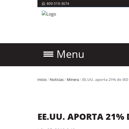
809-519-3674
Menu
Inicio
/
Noticias
/
Minera
/
EE.UU. aporta 21% de IED 
EE.UU. APORTA 21% D