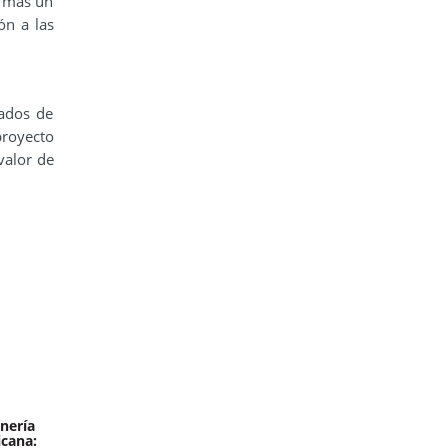
, más un
ón a las
gados de
proyecto
valor de
nería
icana: