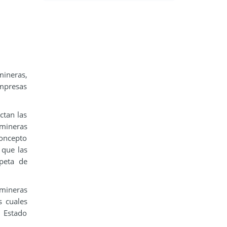
mineras,
mpresas
ctan las
 mineras
concepto
 que las
peta de
 mineras
s cuales
l Estado