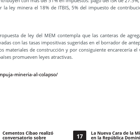
ntribuyen con más del 51% en impuestos: pago del ISR de 27.5%
r la ley minera el 18% de ITBIS, 5% del impuesto de contribuci
propuesta de ley del MEM contempla que las canteras de agre
adas con las tasas impositivas sugeridas en el borrador de ante
los materiales de construcción y por consiguiente encarecería el 
países promueven leyes atractivas.
mpuja-mineria-al-colapso/
Cementos Cibao realizó
La Nueva Cara de la Mi
17
conversatorio sobre
en la República Domin