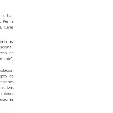
s se han
 Perilia
s, cuyas
e la ley
ucional.
ceso de
amente”,
islación
epto de
cesiones
ositivas
n minera
ersiones