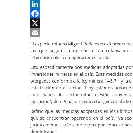
LinkedIn
Facebook
X
Email
El experto minero Miguel Peña expresó preocupac
las que según su opinión están colapsando a
internacionales con operaciones locales.
Citó específicamente dos medidas adoptadas por
inversiones mineras en el país. Esas medidas so
otorgadas conforme a la ley minera 146-71 y la ci
estatización en el sector. “Hoy estamos preocup
autoridades del sector minero están ahuyenta
ejecución”, dijo Peña, un exdirector general de Min
Refirió que las medidas adoptadas en los últim
que se encuentran operando en el país, “ya sea 
jurídicamente están amparadas por concesiones 
dominicano”.