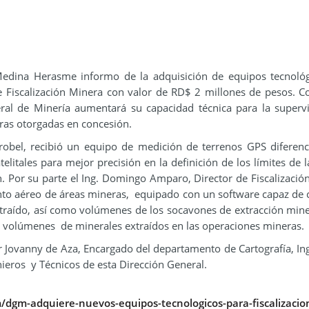
 Medina Herasme informo de la adquisición de equipos tecnoló
e Fiscalización Minera con valor de RD$ 2 millones de pesos. C
ral de Minería aumentará su capacidad técnica para la superv
eras otorgadas en concesión.
robel, recibió un equipo de medición de terrenos GPS diferenc
elitales para mejor precisión en la definición de los límites de l
. Por su parte el Ing. Domingo Amparo, Director de Fiscalización
to aéreo de áreas mineras, equipado con un software capaz de 
traído, así como volúmenes de los socavones de extracción mine
los volúmenes de minerales extraídos en las operaciones mineras.
r Jovanny de Aza, Encargado del departamento de Cartografía, Ing
nieros y Técnicos de esta Dirección General.
/dgm-adquiere-nuevos-equipos-tecnologicos-para-fiscalizacio