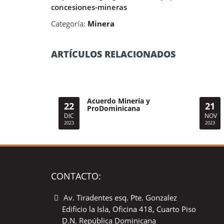
concesiones-mineras
Categoría:
Minera
ARTÍCULOS RELACIONADOS
Acuerdo Minería y
22
21
ProDominicana
DIC
NOV
2023
2023
CONTACTO:
Av. Tiradentes esq. Pte. Gonzalez
Edificio la Isla, Oficina 418, Cuarto Piso
D.N. República Dominicana