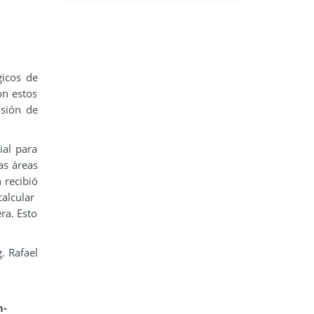
gicos de
on estos
isión de
ial para
as áreas
 recibió
calcular
ra. Esto
. Rafael
n-