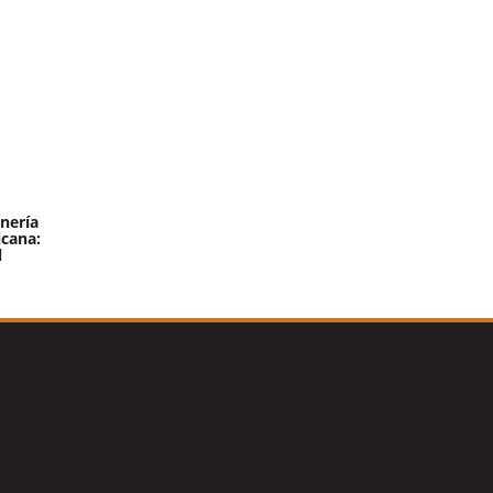
nería
icana:
l