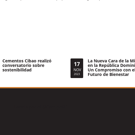
Cementos Cibao realizó
La Nueva Cara de la Mi
17
conversatorio sobre
en la República Domin
sostenibilidad
Un Compromiso con e
NOV
Futuro de Bienestar
2023
Tweets por el @CamipeRD.