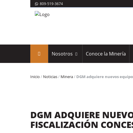
809-519-3674
Nosotros
Conoce la Minería
Inicio
/
Noticias
/
Minera
/
DGM adquiere nuevos equipos
DGM ADQUIERE NUEVO
FISCALIZACIÓN CONCE