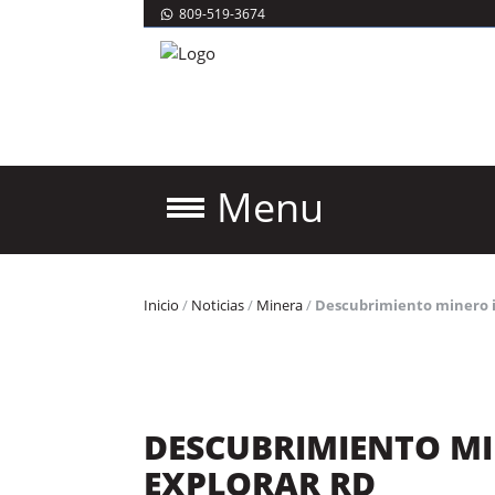
809-519-3674
Menu
Inicio
/
Noticias
/
Minera
/
Descubrimiento minero 
DESCUBRIMIENTO M
EXPLORAR RD