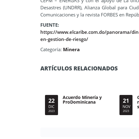
CEPM – ENERGAS y con el apoyo de La ofici
Desastres (UNDRR), Alianza Global para Ciuda
Comunicaciones y la revista FORBES en Repúb
FUENTE:
https://www.elcaribe.com.do/panorama/din
en-gestion-de-riesgo/
Categoría:
Minera
ARTÍCULOS RELACIONADOS
Acuerdo Minería y
22
21
ProDominicana
DIC
NOV
2023
2023