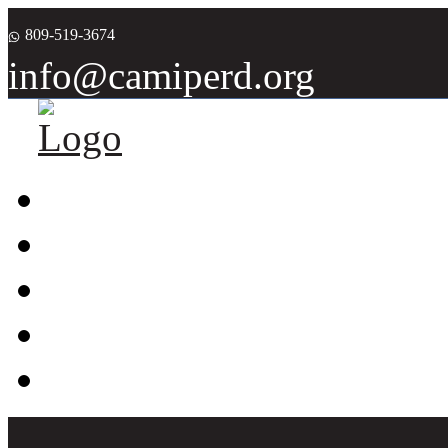
809-519-3674
info@camiperd.org