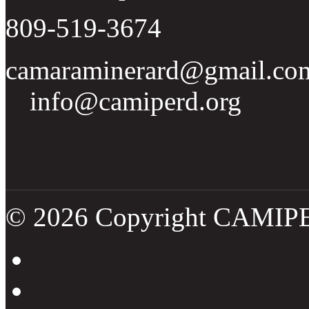
809-519-3674
camaraminerard@gmail.co
info@camiperd.org
Tweets por el @CamipeRD
© 2026 Copyright CAMIP