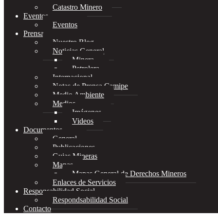
Catastro Minero
Eventos
Eventos
Prensa
Nuestro Blog
Noticias General
Minera
Petrolera
Internacional
Notas de Prensa Camipe
Medio Ambiente
Medios
Imágenes
Videos
Documentos
General
Publicaciones
Guias Mineras
Mapas
Mapas General de Derechos Mineros
Enlaces de Servicios
Responsabilidad Social
Respondsabilidad Social
Contacto