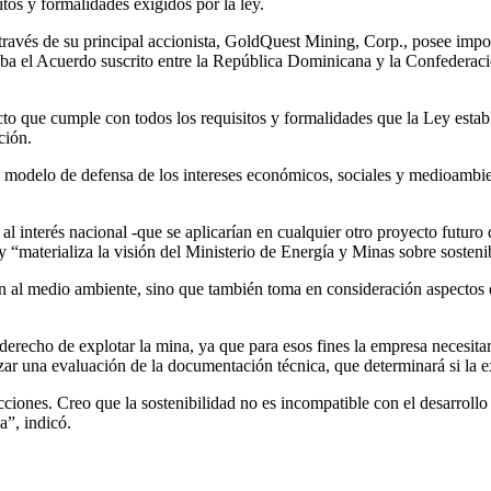
tos y formalidades exigidos por la ley.
avés de su principal accionista, GoldQuest Mining, Corp., posee importa
ba el Acuerdo suscrito entre la República Dominicana y la Confederació
to que cumple con todos los requisitos y formalidades que la Ley establ
ción.
un modelo de defensa de los intereses económicos, sociales y medioambie
al interés nacional -que se aplicarían en cualquier otro proyecto futuro 
 “materializa la visión del Ministerio de Energía y Minas sobre sosteni
ión al medio ambiente, sino que también toma en consideración aspecto
erecho de explotar la mina, ya que para esos fines la empresa necesitará
na evaluación de la documentación técnica, que determinará si la ex
iones. Creo que la sostenibilidad no es incompatible con el desarrollo
”, indicó.