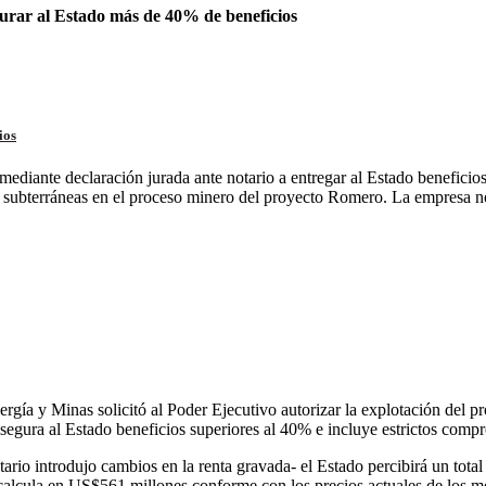
urar al Estado más de 40% de beneficios
ios
diante declaración jurada ante notario a entregar al Estado beneficios
as subterráneas en el proceso minero del proyecto Romero. La empresa no
ergía y Minas solicitó al Poder Ejecutivo autorizar la explotación del
egura al Estado beneficios superiores al 40% e incluye estrictos comp
io introdujo cambios en la renta gravada- el Estado percibirá un total
 calcula en US$561 millones conforme con los precios actuales de los m