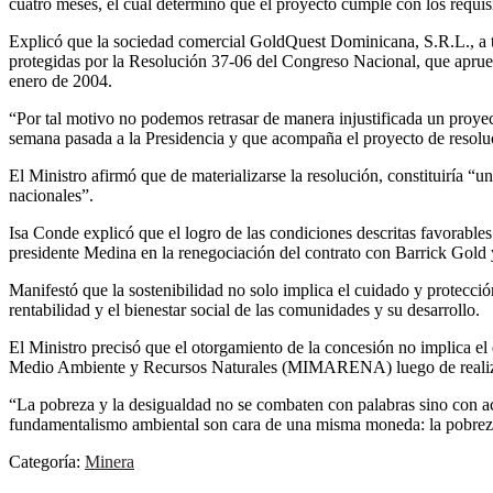
cuatro meses, el cual determinó que el proyecto cumple con los requisi
Explicó que la sociedad comercial GoldQuest Dominicana, S.R.L., a tr
protegidas por la Resolución 37-06 del Congreso Nacional, que aprue
enero de 2004.
“Por tal motivo no podemos retrasar de manera injustificada un proyec
semana pasada a la Presidencia y que acompaña el proyecto de resolu
El Ministro afirmó que de materializarse la resolución, constituiría “
nacionales”.
Isa Conde explicó que el logro de las condiciones descritas favorables 
presidente Medina en la renegociación del contrato con Barrick Gold y
Manifestó que la sostenibilidad no solo implica el cuidado y protecc
rentabilidad y el bienestar social de las comunidades y su desarrollo.
El Ministro precisó que el otorgamiento de la concesión no implica el d
Medio Ambiente y Recursos Naturales (MIMARENA) luego de realizar u
“La pobreza y la desigualdad no se combaten con palabras sino con acc
fundamentalismo ambiental son cara de una misma moneda: la pobreza
Categoría:
Minera