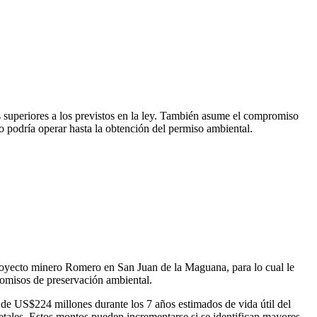
 superiores a los previstos en la ley. También asume el compromiso
 podría operar hasta la obtención del permiso ambiental.
 proyecto minero Romero en San Juan de la Maguana, para lo cual le
romisos de preservación ambiental.
 de US$224 millones durante los 7 años estimados de vida útil del
etales. Estos montos pueden incrementarse si se identifican mayores