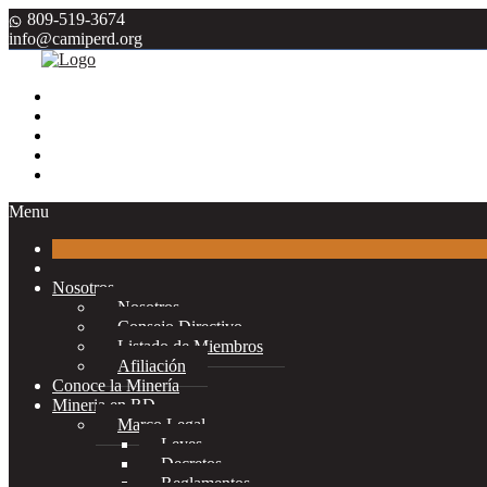
809-519-3674
info@camiperd.org
Menu
Nosotros
Nosotros
Consejo Directivo
Listado de Miembros
Afiliación
Conoce la Minería
Mineria en RD
Marco Legal
Leyes
Decretos
Reglamentos