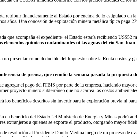
ta retribuir financieramente al Estado por encima de lo estipulado en la 
imos años. Una concesión de explotación minera metálica típica paga 27
a que acompaña el expediente- el Estado estaría recibiendo US$52 mill
 elementos químicos contaminantes ni las aguas del río San Juan 
 no presentar como deducible del Impuesto sobre la Renta costos y gas
nferencia de prensa, que remitió la semana pasada la propuesta de
ue agregar el pago del ITBIS por parte de la empresa, haciendo mayor a 
rimer proyecto minero subterráneo que no acarrea los costos ambientales 
 los beneficios descritos sin invertir para la exploración previa ni para 
ón en beneficio del Estado “el Ministerio de Energía y Minas podrá audit
es extranjeros a quienes se exporte el producto, otorgando mayor fideli
a de resolución al Presidente Danilo Medina luego de un proceso de eval