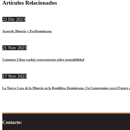
Artículos Relacionados
22
Dic
2023
Acuerdo Minería y ProDominicana
21
Nov
2023
Cementos Cibao realizó conversatorio sobre sostenibilidad
17
Nov
2023
La Nueva Cara de la Minería en la República Dominicana: Un Compromiso con el Futuro d
Contacto: