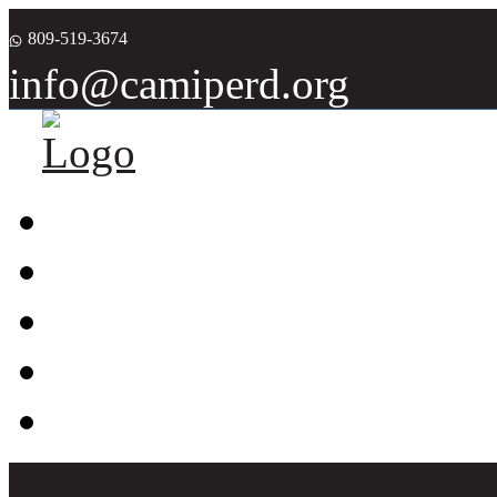
809-519-3674
info@camiperd.org