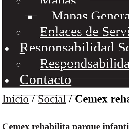
Mapas
Mapas Genera
Enlaces de Serv
Responsabilidad S
Respondsabilida
Contacto
Inicio
/
Social
/
Cemex reha
Cemex rehabilita parque infant