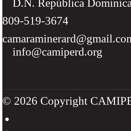
D.N. República Dominic
809-519-3674
camaraminerard@gmail.co
info@camiperd.org
Tweets por el @CamipeRD
© 2026 Copyright CAMIP