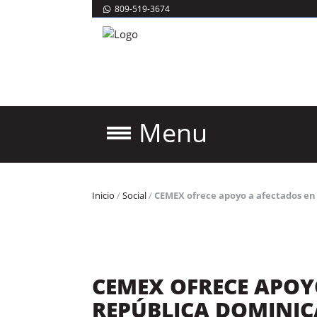
809-519-3674
Menu
Inicio
/
Social
/
CEMEX ofrece apoyo a afectados en
CEMEX OFRECE APOY
REPÚBLICA DOMINIC