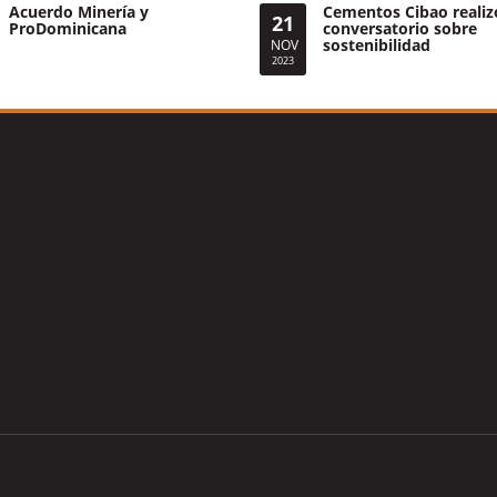
Acuerdo Minería y
Cementos Cibao realiz
21
ProDominicana
conversatorio sobre
sostenibilidad
NOV
2023
Tweets por el @CamipeRD.