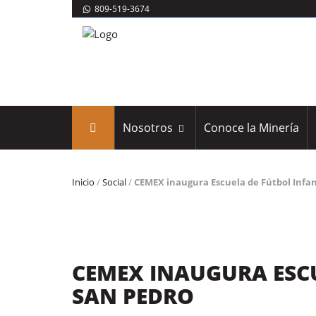
809-519-3674
Nosotros
Conoce la Minería
Inicio
/
Social
/
CEMEX inaugura Escuela de Fútbol Infan
CEMEX INAUGURA ESCU
SAN PEDRO