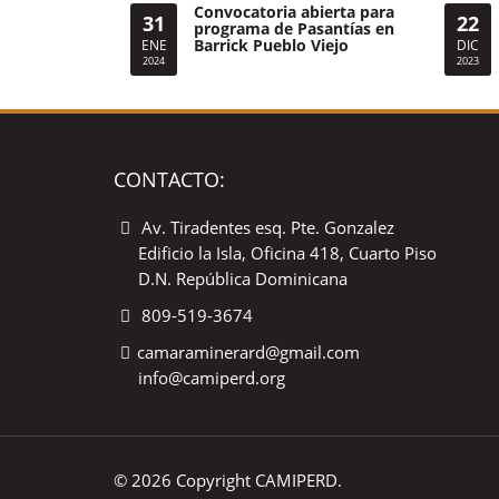
Convocatoria abierta para
31
22
programa de Pasantías en
Barrick Pueblo Viejo
ENE
DIC
2024
2023
CONTACTO:
Av. Tiradentes esq. Pte. Gonzalez
Edificio la Isla, Oficina 418, Cuarto Piso
D.N. República Dominicana
809-519-3674
camaraminerard@gmail.com
info@camiperd.org
© 2026 Copyright CAMIPERD.