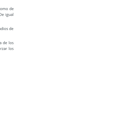
 como de
De igual
udios de
a de los
rzar los