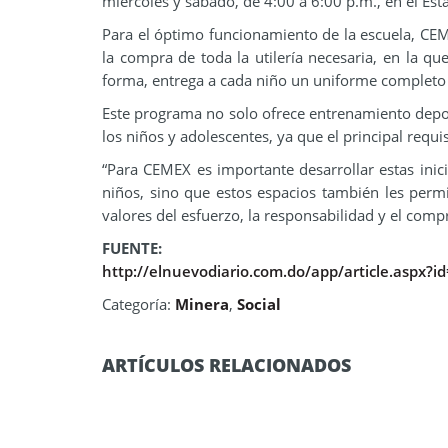
miércoles y sábado, de 4:00 a 6:00 p.m., en el Est
Para el óptimo funcionamiento de la escuela, CEM
la compra de toda la utilería necesaria, en la que
forma, entrega a cada niño un uniforme completo pa
Este programa no solo ofrece entrenamiento depor
los niños y adolescentes, ya que el principal requisi
“Para CEMEX es importante desarrollar estas inic
niños, sino que estos espacios también les permit
valores del esfuerzo, la responsabilidad y el comp
FUENTE:
http://elnuevodiario.com.do/app/article.aspx?
Categoría:
Minera
,
Social
ARTÍCULOS RELACIONADOS