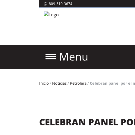
809-519-3674
Menu
Inicio
/
Noticias
/
Petrolera
/
Celebran panel por el
CELEBRAN PANEL PO