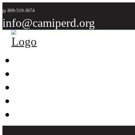
809-519-3674
info@camiperd.org