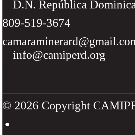
D.N. República Dominic
809-519-3674
camaraminerard@gmail.co
info@camiperd.org
Tweets por el @CamipeRD
© 2026 Copyright CAMIP