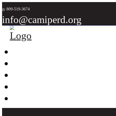
809-519-3674
info@camiperd.org