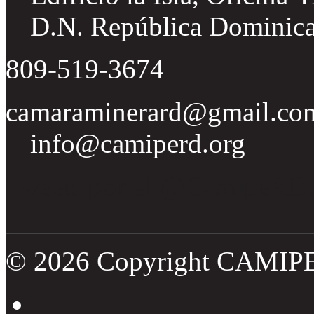
D.N. República Dominic
809-519-3674
camaraminerard@gmail.co
info@camiperd.org
Tweets por el @CamipeRD
© 2026 Copyright CAMIP