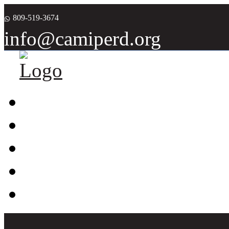
809-519-3674
info@camiperd.org