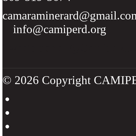
camaraminerard@gmail.co
info@camiperd.org
Tweets por el @CamipeRD
© 2026 Copyright CAMIP