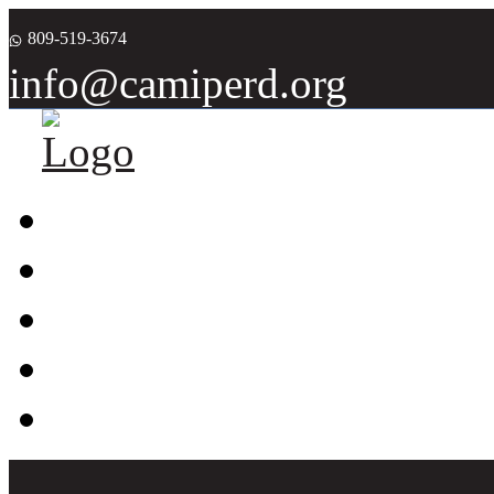
809-519-3674
info@camiperd.org