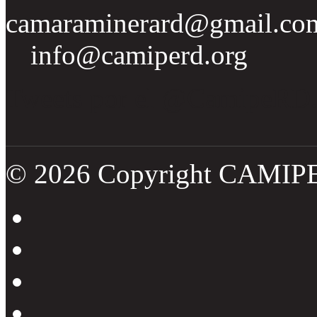
camaraminerard@gmail.co
info@camiperd.org
Tweets por el @CamipeRD
© 2026 Copyright CAMIP