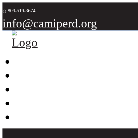
809-519-3674
info@camiperd.org