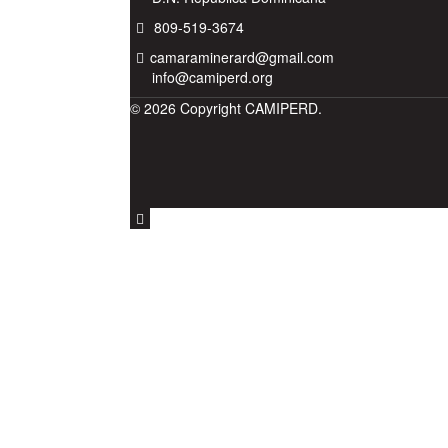
809-519-3674
camaraminerard@gmail.com
info@camiperd.org
© 2026 Copyright CAMIPERD.