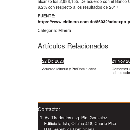
alcanzó los 2,988,155. De acuerdo con el Banco Ce
6.2% con respecto a los resultados de 2017.
FUENTE:
https://www.eldinero.com.do/86032/adoexpo-pr
Categoría:
Minera
Artículos Relacionados
22
Dic
2023
21
Nov
2
Acuerdo Minería y ProDominicana
Cementos C
sobre soste
Contacto:
Av. Tiradentes esq. Pte. Gonzalez
Edificio la Isla, Oficina 418, Cuarto Piso
D.N. República Dominicana