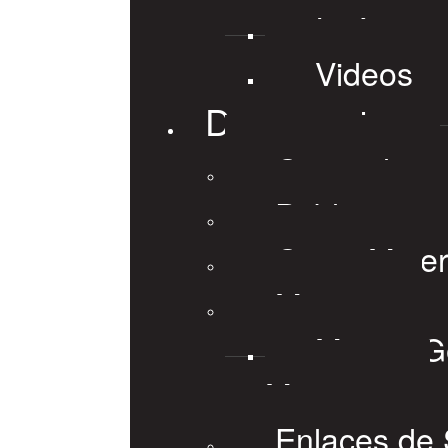
Imágene
Videos
Documentos
General
Publicacion
Guias Mine
Mapas
Mapas Ge
Mineros
Enlaces de 