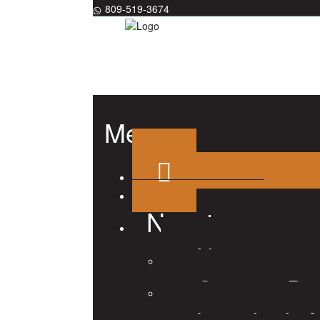
809-519-3674
Menu
Nosotros
Nosotros
Consejo Dir
Listado de