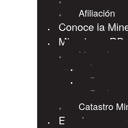
Afiliación
Conoce la Mine
Mineria en RD
Marco Lega
Leyes
Decretos
Reglame
Catastro Mi
Eventos