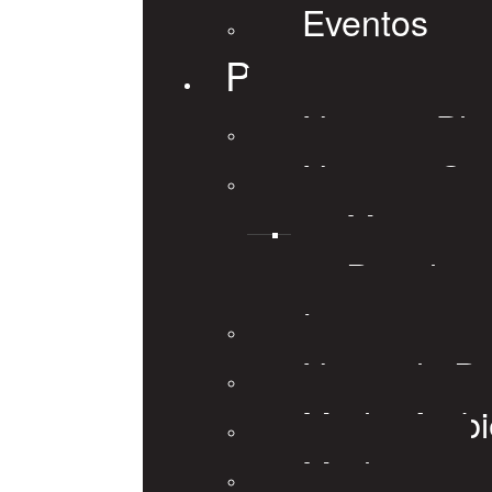
Eventos
Prensa
Nuestro Blo
Noticias Ge
Minera
Petrolera
Internaciona
Notas de P
Medio Ambi
Medios