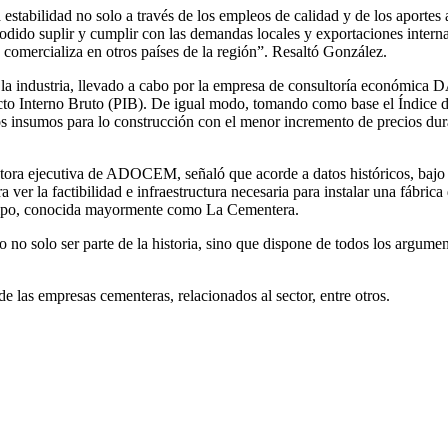
stabilidad no solo a través de los empleos de calidad y de los aportes a
dido suplir y cumplir con las demandas locales y exportaciones interna
omercializa en otros países de la región”. Resaltó González.
a industria, llevado a cabo por la empresa de consultoría económica DAS
to Interno Bruto (PIB). De igual modo, tomando como base el Índice de
os insumos para lo construcción con el menor incremento de precios dur
ectora ejecutiva de ADOCEM, señaló que acorde a datos históricos, bajo la
ra ver la factibilidad e infraestructura necesaria para instalar una fábr
tipo, conocida mayormente como La Cementera.
solo ser parte de la historia, sino que dispone de todos los argumento
e las empresas cementeras, relacionados al sector, entre otros.