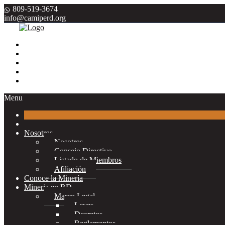
809-519-3674
info@camiperd.org
Menu
Nosotros
Nosotros
Consejo Directivo
Listado de Miembros
Afiliación
Conoce la Minería
Mineria en RD
Marco Legal
Leyes
Decretos
Reglamentos