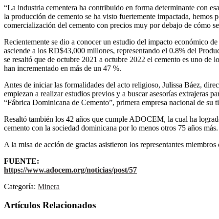
“La industria cementera ha contribuido en forma determinante con esa e
la producción de cemento se ha visto fuertemente impactada, hemos po
comercialización del cemento con precios muy por debajo de cómo se c
Recientemente se dio a conocer un estudio del impacto económico de l
asciende a los RD$43,000 millones, representando el 0.8% del Produc
se resaltó que de octubre 2021 a octubre 2022 el cemento es uno de l
han incrementado en más de un 47 %.
Antes de iniciar las formalidades del acto religioso, Julissa Báez, dir
empiezan a realizar estudios previos y a buscar asesorías extrajeras pa
“Fábrica Dominicana de Cemento”, primera empresa nacional de su 
Resaltó también los 42 años que cumple ADOCEM, la cual ha logrado no 
cemento con la sociedad dominicana por lo menos otros 75 años más.
A la misa de acción de gracias asistieron los representantes miembros d
FUENTE:
https://www.adocem.org/noticias/post/57
Categoría:
Minera
Artículos Relacionados