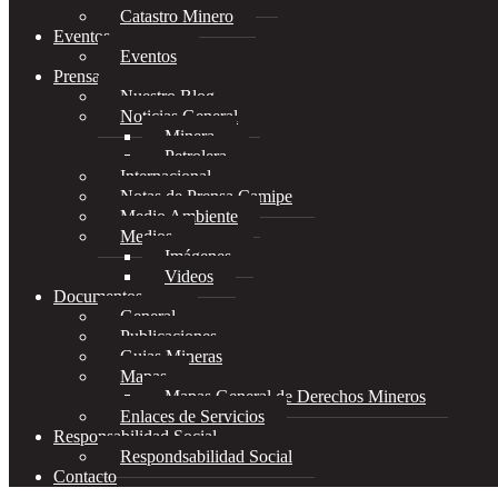
Catastro Minero
Eventos
Eventos
Prensa
Nuestro Blog
Noticias General
Minera
Petrolera
Internacional
Notas de Prensa Camipe
Medio Ambiente
Medios
Imágenes
Videos
Documentos
General
Publicaciones
Guias Mineras
Mapas
Mapas General de Derechos Mineros
Enlaces de Servicios
Responsabilidad Social
Respondsabilidad Social
Contacto