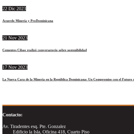
22
Dic
2023
Acuerdo Minería y ProDominicana
21
Nov
2023
Cementos Cibao realizó conversatorio sobre sostenibilidad
17
Nov
2023
La Nueva Cara de la Minería en la República Dominicana: Un Compromiso con el Futuro d
Contacto:
Av. Tiradentes esq. Pte. Gonzalez
Edificio la Isla, Oficina 418, Cuarto Piso