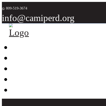
809-519-3674
info@camiperd.org