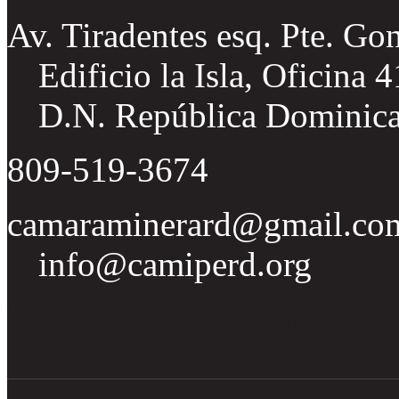
Av. Tiradentes esq. Pte. Go
Edificio la Isla, Oficina 
D.N. República Dominic
809-519-3674
camaraminerard@gmail.co
info@camiperd.org
Tweets por el @CamipeRD