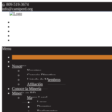
809-519-3674
info@camiperd.org
Menu
Nosotros
Nosotros
Consejo Directivo
Listado de Miembros
Afiliación
Conoce la Minería
Mineria en RD
Marco Legal
Leyes
Decretos
Reglamentos