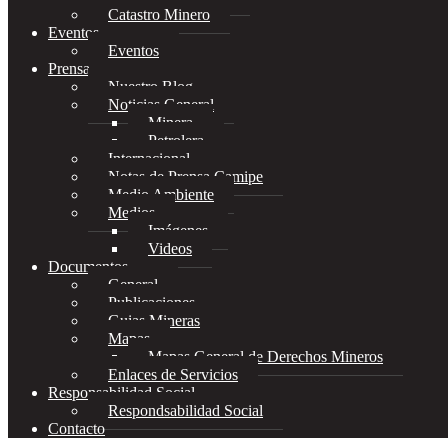
Catastro Minero
Eventos
Eventos
Prensa
Nuestro Blog
Noticias General
Minera
Petrolera
Internacional
Notas de Prensa Camipe
Medio Ambiente
Medios
Imágenes
Videos
Documentos
General
Publicaciones
Guias Mineras
Mapas
Mapas General de Derechos Mineros
Enlaces de Servicios
Responsabilidad Social
Respondsabilidad Social
Contacto