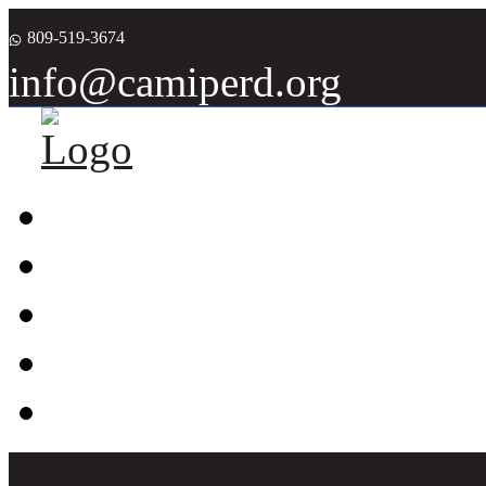
809-519-3674
info@camiperd.org