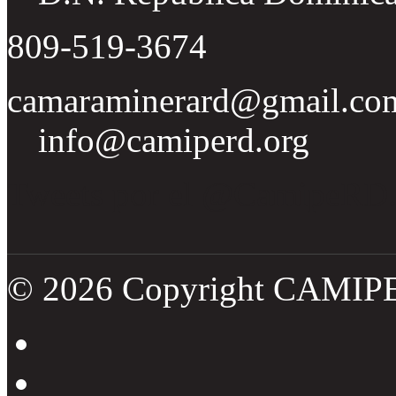
809-519-3674
camaraminerard@gmail.co
info@camiperd.org
Tweets por el @CamipeRD
© 2026 Copyright CAMIP