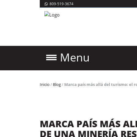
809-519-3674
Menu
Inicio
/
Blog
/
Marca país más allá del turismo: el 
MARCA PAÍS MÁS ALL
DE UNA MINERÍA RE