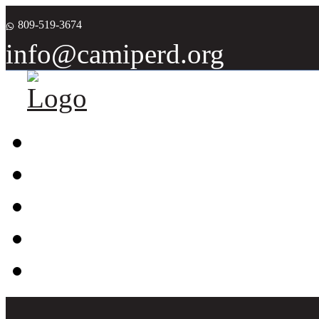
809-519-3674
info@camiperd.org