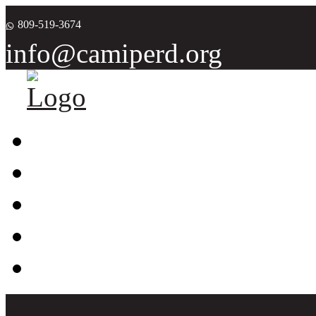
809-519-3674
info@camiperd.org