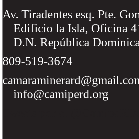
Av. Tiradentes esq. Pte. Go
Edificio la Isla, Oficina 
D.N. República Dominic
809-519-3674
camaraminerard@gmail.co
info@camiperd.org
Tweets por el @CamipeRD