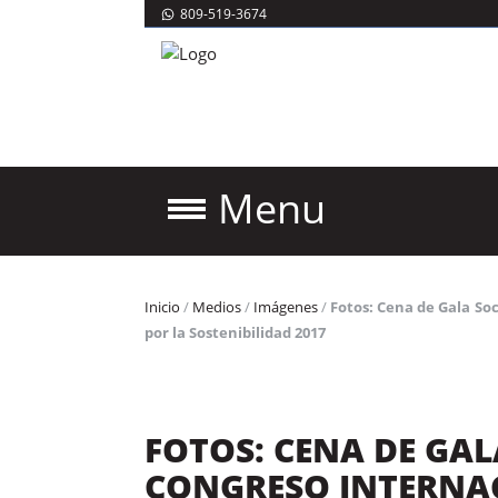
809-519-3674
Menu
Inicio
/
Medios
/
Imágenes
/
Fotos: Cena de Gala Soc
por la Sostenibilidad 2017
FOTOS: CENA DE GALA
CONGRESO INTERNA