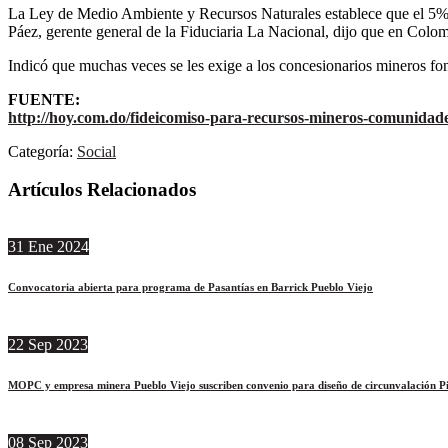
La Ley de Medio Ambiente y Recursos Naturales establece que el 5% de
Páez, gerente general de la Fiduciaria La Nacional, dijo que en Colom
Indicó que muchas veces se les exige a los concesionarios mineros fon
FUENTE:
http://hoy.com.do/fideicomiso-para-recursos-mineros-comunidade
Categoría:
Social
Artículos Relacionados
31
Ene
2024
Convocatoria abierta para programa de Pasantías en Barrick Pueblo Viejo
22
Sep
2023
MOPC y empresa minera Pueblo Viejo suscriben convenio para diseño de circunvalación P
08
Sep
2023