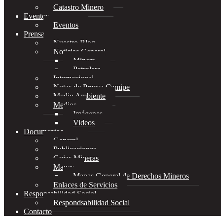
Catastro Minero
Eventos
Eventos
Prensa
Nuestro Blog
Noticias General
Minera
Petrolera
Internacional
Notas de Prensa Camipe
Medio Ambiente
Medios
Imágenes
Videos
Documentos
General
Publicaciones
Guias Mineras
Mapas
Mapas General de Derechos Mineros
Enlaces de Servicios
Responsabilidad Social
Respondsabilidad Social
Contacto