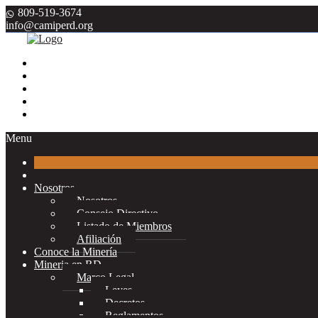
809-519-3674
info@camiperd.org
Menu
Nosotros
Nosotros
Consejo Directivo
Listado de Miembros
Afiliación
Conoce la Minería
Mineria en RD
Marco Legal
Leyes
Decretos
Reglamentos