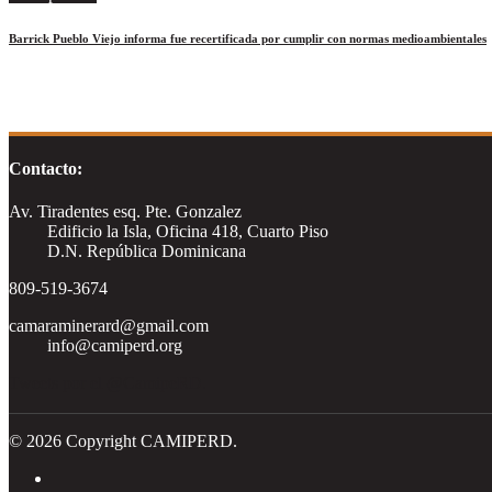
Barrick Pueblo Viejo informa fue recertificada por cumplir con normas medioambientales
Contacto:
Av. Tiradentes esq. Pte. Gonzalez
Edificio la Isla, Oficina 418, Cuarto Piso
D.N. República Dominicana
809-519-3674
camaraminerard@gmail.com
info@camiperd.org
Tweets por el @CamipeRD.
© 2026 Copyright CAMIPERD.