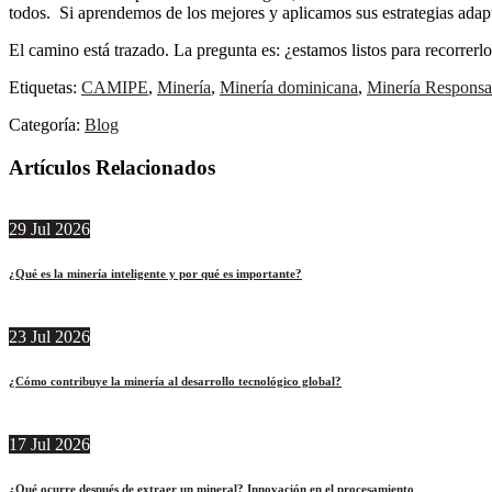
todos. Si aprendemos de los mejores y aplicamos sus estrategias adapt
El camino está trazado. La pregunta es: ¿estamos listos para recorrerl
Etiquetas:
CAMIPE
,
Minería
,
Minería dominicana
,
Minería Responsa
Categoría:
Blog
Artículos Relacionados
29
Jul
2026
¿Qué es la minería inteligente y por qué es importante?
23
Jul
2026
¿Cómo contribuye la minería al desarrollo tecnológico global?
17
Jul
2026
¿Qué ocurre después de extraer un mineral? Innovación en el procesamiento