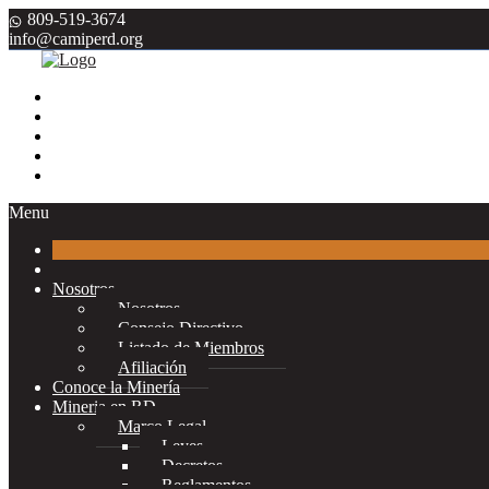
809-519-3674
info@camiperd.org
Menu
Nosotros
Nosotros
Consejo Directivo
Listado de Miembros
Afiliación
Conoce la Minería
Mineria en RD
Marco Legal
Leyes
Decretos
Reglamentos