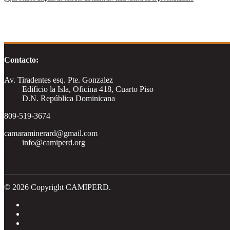
Contacto:
Av. Tiradentes esq. Pte. Gonzalez
Edificio la Isla, Oficina 418, Cuarto Piso
D.N. República Dominicana
809-519-3674
camaraminerard@gmail.com
info@camiperd.org
Tweets por el @CamipeRD.
© 2026 Copyright CAMIPERD.