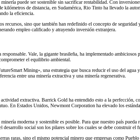
minería puede ser sostenible sin sacrificar rentabilidad. Con inversion
de kilómetros de distancia, en Sudamérica, Rio Tinto ha llevado la aut
do la eficiencia.
 recursos, sino que también han redefinido el concepto de seguridad y e
nerando empleo calificado y atrayendo inversión extranjera.
a responsable. Vale, la gigante brasileña, ha implementado ambiciosos p
 comprometer el equilibrio ambiental.
utureSmart Mining», una estrategia que busca reducir el uso del agua y 
iferencia entre una minería extractiva y una minería regenerativa.
actividad extractiva. Barrick Gold ha entendido esto a la perfección, 
mutuo. En Estados Unidos, Newmont Corporation ha elevado los estándar
minería moderna y sostenible es posible. Para que nuestro país pueda rep
 desarrollo social son los pilares sobre los cuales se debe construir el fu
tierras raras, sino el mismo potencial minero que empresas como Puebl