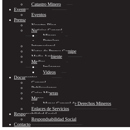
Catastro Minero
Eventos
Eventos
Prensa
Nuestro Blog
Noticias General
Minera
Petrolera
Internacional
Notas de Prensa Camipe
Medio Ambiente
Medios
Imágenes
Videos
Documentos
General
Publicaciones
Guias Mineras
Mapas
Mapas General de Derechos Mineros
Enlaces de Servicios
Responsabilidad Social
Respondsabilidad Social
Contacto