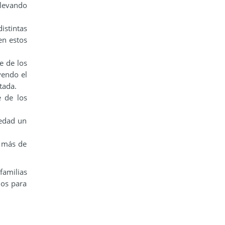
llevando
istintas
en estos
e de los
yendo el
tada.
e de los
 edad un
e más de
amilias
ños para