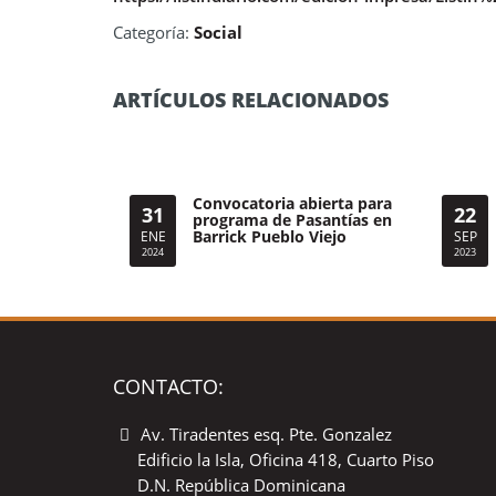
Categoría:
Social
ARTÍCULOS RELACIONADOS
Convocatoria abierta para
31
22
programa de Pasantías en
Barrick Pueblo Viejo
ENE
SEP
2024
2023
CONTACTO:
Av. Tiradentes esq. Pte. Gonzalez
Edificio la Isla, Oficina 418, Cuarto Piso
D.N. República Dominicana