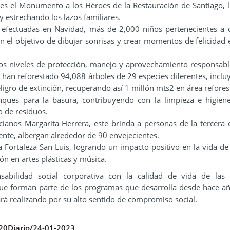
es el Monumento a los Héroes de la Restauración de Santiago, 
 y estrechando los lazos familiares.
 efectuadas en Navidad, más de 2,000 niños pertenecientes a d
n el objetivo de dibujar sonrisas y crear momentos de felicidad 
s niveles de protección, manejo y aprovechamiento responsabl
s han reforestado 94,088 árboles de 29 especies diferentes, inclu
igro de extinción, recuperando así 1 millón mts2 en área refores
ques para la basura, contribuyendo con la limpieza e higien
o de residuos.
ianos Margarita Herrera, este brinda a personas de la tercera
nte, albergan alrededor de 90 envejecientes.
la Fortaleza San Luis, logrando un impacto positivo en la vida d
n en artes plásticas y música.
abilidad social corporativa con la calidad de vida de las f
s que forman parte de los programas que desarrolla desde hace a
rá realizando por su alto sentido de compromiso social.
%20Diario/24-01-2023