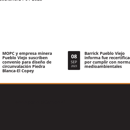
MOPC y empresa minera
Barrick Pueblo Viejo
08
Pueblo Viejo suscriben
informa fue recertific
convenio para diseño de
por cumplir con norm
SEP
circunvalación Piedra
medioambientales
2023
Blanca-El Copey
Tweets por el @CamipeRD.