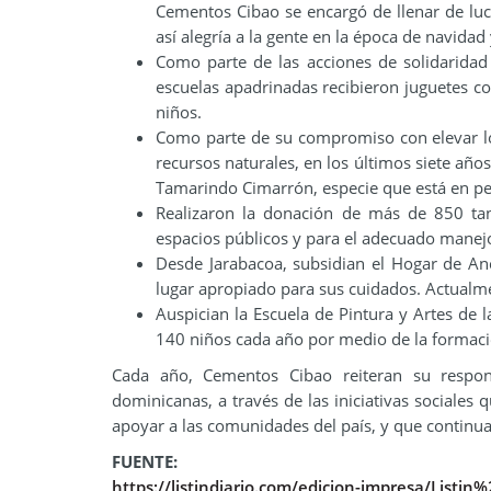
Cementos Cibao se encargó de llenar de luc
así alegría a la gente en la época de navidad
Como parte de las acciones de solidaridad
escuelas apadrinadas recibieron juguetes co
niños.
Como parte de su compromiso con elevar lo
recursos naturales, en los últimos siete año
Tamarindo Cimarrón, especie que está en pel
Realizaron la donación de más de 850 tan
espacios públicos y para el adecuado manej
Desde Jarabacoa, subsidian el Hogar de Anc
lugar apropiado para sus cuidados. Actualme
Auspician la Escuela de Pintura y Artes de 
140 niños cada año por medio de la formació
Cada año, Cementos Cibao reiteran su respons
dominicanas, a través de las iniciativas sociale
apoyar a las comunidades del país, y que continua
FUENTE:
https://listindiario.com/edicion-impresa/Listin