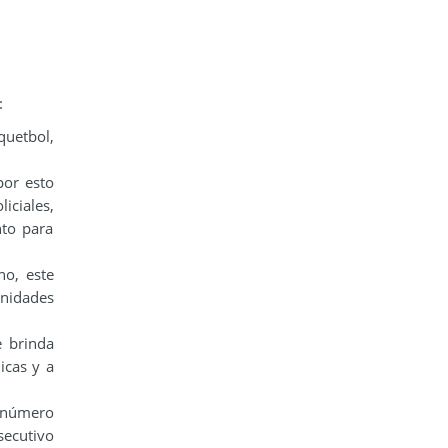
:
quetbol,
por esto
iciales,
nto para
no, este
unidades
e brinda
icas y a
l número
secutivo