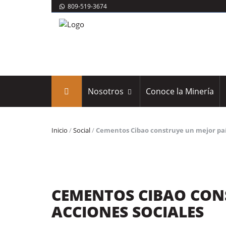
809-519-3674
Nosotros
Conoce la Minería
Inicio
/
Social
/
Cementos Cibao construye un mejor país
CEMENTOS CIBAO CON
ACCIONES SOCIALES