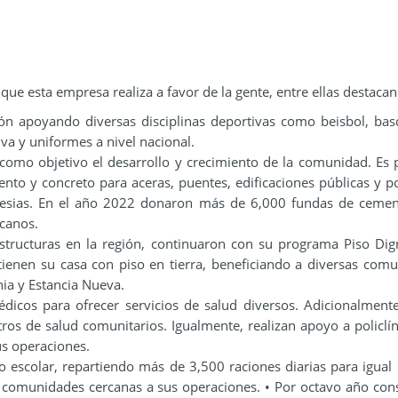
ue esta empresa realiza a favor de la gente, entre ellas destacan
n apoyando diversas disciplinas deportivas como beisbol, bas
iva y uniformes a nivel nacional.
como objetivo el desarrollo y crecimiento de la comunidad. Es 
to y concreto para aceras, puentes, edificaciones públicas y pol
iglesias. En el año 2022 donaron más de 6,000 fundas de ceme
icanos.
aestructuras en la región, continuaron con su programa Piso Dig
enen su casa con piso en tierra, beneficiando a diversas com
ia y Estancia Nueva.
dicos para ofrecer servicios de salud diversos. Adicionalment
os de salud comunitarios. Igualmente, realizan apoyo a policlín
us operaciones.
 escolar, repartiendo más de 3,500 raciones diarias para igua
 comunidades cercanas a sus operaciones. • Por octavo año con