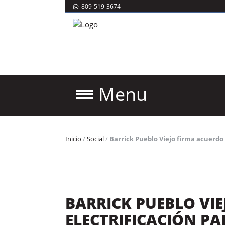
809-519-3674
Menu
Inicio
/
Social
/
Barrick Pueblo Viejo firma acuerdo 
BARRICK PUEBLO VI
ELECTRIFICACIÓN P