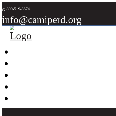
809-519-3674
info@camiperd.org