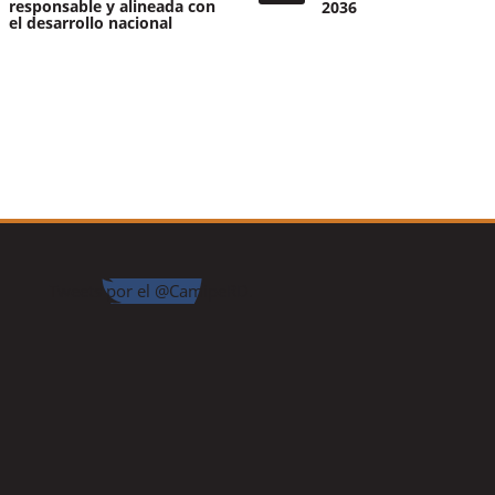
responsable y alineada con
2036
el desarrollo nacional
Tweets por el @CamipeRD.