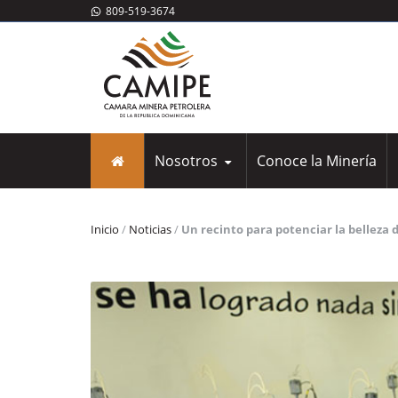
809-519-3674
Nosotros
Conoce la Minería
Nosotros
Inicio
/
Noticias
/
Un recinto para potenciar la belleza 