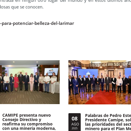
contrada en ningún otro lugar del mundo y en estos últimos añ
dosas que se conocen.
para-potenciar-belleza-del-larimar
CAMIPE presenta nuevo
Palabras de Pedro Este
08
Consejo Directivo y
Presidente Camipe, so
reafirma su compromiso
las prioridades del sec
AGO
con una minería moderna,
minero para el Plan M
2025