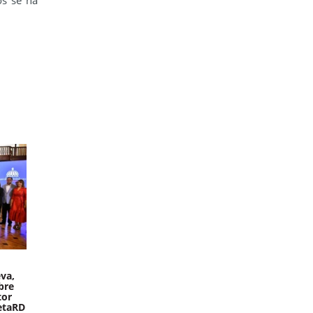
os se ha
va,
bre
tor
etaRD