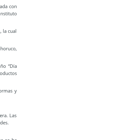
nada con
nstituto
 la cual
ahoruco,
año “Día
roductos
formas y
era. Las
ades.