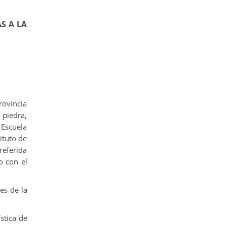
S A LA
rovincia
 piedra,
 Escuela
ituto de
referida
o con el
es de la
stica de