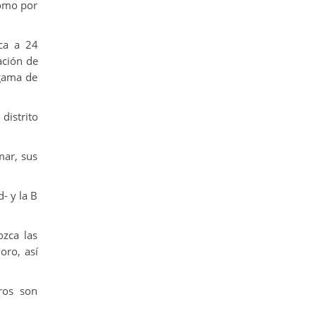
 como por
ica a 24
ación de
 gama de
distrito
mar, sus
- y la B
ozca las
oro, así
tros son