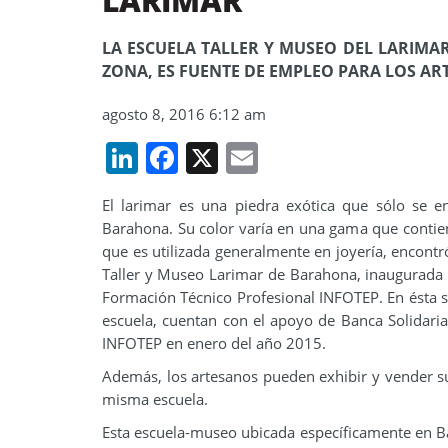
LARIMAR
LA ESCUELA TALLER Y MUSEO DEL LARIMA
ZONA, ES FUENTE DE EMPLEO PARA LOS AR
agosto 8, 2016 6:12 am
LinkedIn
Facebook
X
Email
El larimar es una piedra exótica que sólo se e
Barahona. Su color varía en una gama que contien
que es utilizada generalmente en joyería, encontr
Taller y Museo Larimar de Barahona, inaugurada p
Formación Técnico Profesional INFOTEP. En ésta se
escuela, cuentan con el apoyo de Banca Solidari
INFOTEP en enero del año 2015.
Además, los artesanos pueden exhibir y vender su
misma escuela.
Esta escuela-museo ubicada específicamente en Ba