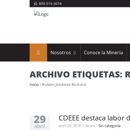
809-519-3674
Nosotros
Conoce la Minería
ARCHIVO ETIQUETAS: 
Inicio
/
Rubén Jiménez Bichara
29
CDEEE destaca labor 
abril
abril 29, 2016 7:38 am
Sin categoría