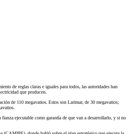
nto de reglas claras e iguales para todos, las autoridades han
lectricidad que producen.
ración de 110 megavatios. Estos son Larimar, de 30 megavatios;
avatios.
 fianza ejecutable como garantía de que van a desarrollarlo, y si no
na (CAMIPE), donde habló sobre el plan estratégico que ejecuta la