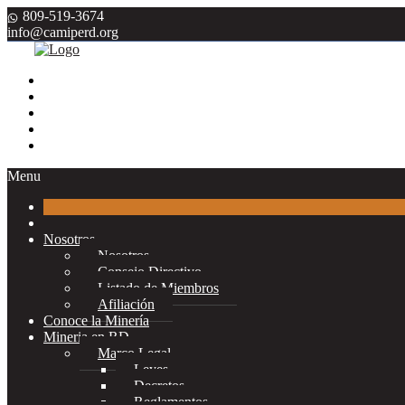
809-519-3674
info@camiperd.org
Menu
Nosotros
Nosotros
Consejo Directivo
Listado de Miembros
Afiliación
Conoce la Minería
Mineria en RD
Marco Legal
Leyes
Decretos
Reglamentos