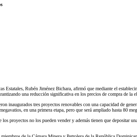
os
 Estatales, Rubén Jiménez Bichara, afirmó que mediante el establecimie
arantizando una reducción significativa en los precios de compra de la e
ueron inaugurados tres proyectos renovables con una capacidad de gene
megavatios, en una primera etapa, pero que será ampliado hasta 80 meg
de los proyectos no los pueden vender y además tienen que depositar una
los miembros de la Cámara Minera y Petrolera de la República Dominica