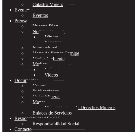
Catastro Minero
Eventos
Eventos
Prensa
Nuestro Blog
Noticias General
Minera
Petrolera
Internacional
Notas de Prensa Camipe
Medio Ambiente
Medios
Imágenes
Videos
Documentos
General
Publicaciones
Guias Mineras
Mapas
Mapas General de Derechos Mineros
Enlaces de Servicios
Responsabilidad Social
Respondsabilidad Social
Contacto