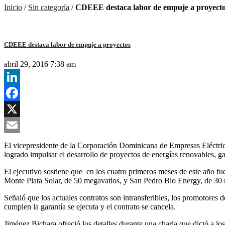
Inicio
/
Sin categoría
/
CDEEE destaca labor de empuje a proyect
CDEEE destaca labor de empuje a proyectos
abril 29, 2016 7:38 am
LinkedIn
Facebook
X
Email
El vicepresidente de la Corporación Dominicana de Empresas Eléctricas
logrado impulsar el desarrollo de proyectos de energías renovables, g
El ejecutivo sostiene que en los cuatro primeros meses de este año f
Monte Plata Solar, de 50 megavatios, y San Pedro Bio Energy, de 30 
Señaló que los actuales contratos son intransferibles, los promotores 
cumplen la garantía se ejecuta y el contrato se cancela.
Jiménez Bichara ofreció los detalles durante una charla que dictó a 