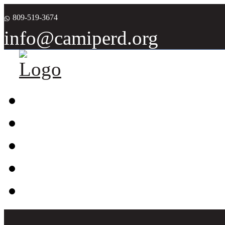
809-519-3674
info@camiperd.org