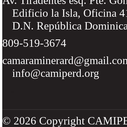
Av. Tiradentes esq. Pte. Go
Edificio la Isla, Oficina 
D.N. República Dominic
809-519-3674
camaraminerard@gmail.co
info@camiperd.org
Tweets por el @CamipeRD
© 2026 Copyright CAMIP