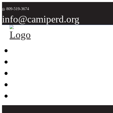
809-519-3674
info@camiperd.org