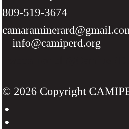
809-519-3674
camaraminerard@gmail.co
info@camiperd.org
Tweets por el @CamipeRD
© 2026 Copyright CAMIP