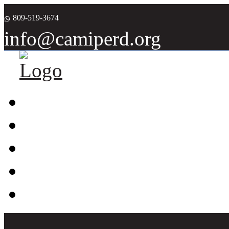
809-519-3674
info@camiperd.org