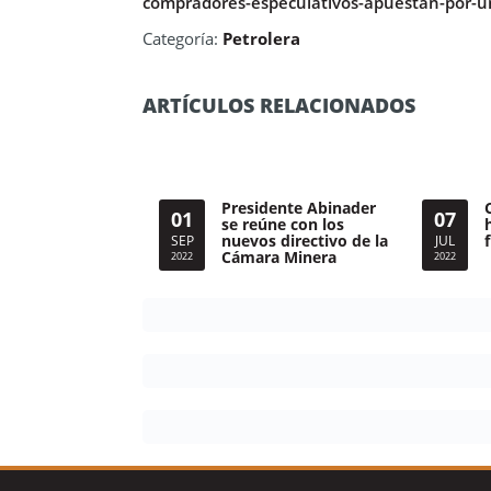
compradores-especulativos-apuestan-por-un
Categoría:
Petrolera
ARTÍCULOS RELACIONADOS
Presidente Abinader
01
07
se reúne con los
nuevos directivo de la
SEP
JUL
Cámara Minera
2022
2022