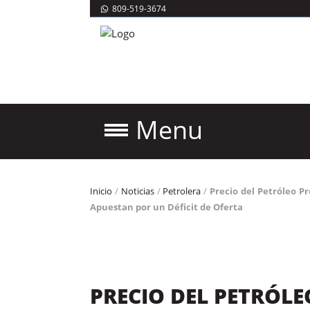
809-519-3674
Menu
Inicio
/
Noticias
/
Petrolera
/
Precio del Petróleo P
Apuestan por un Déficit de Oferta
PRECIO DEL PETRÓL