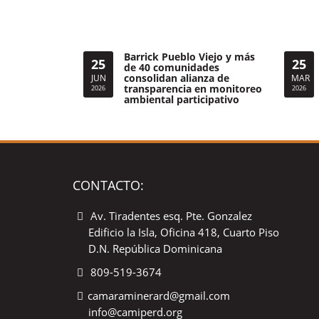
Barrick Pueblo Viejo y más
25
25
de 40 comunidades
consolidan alianza de
JUN
MAR
transparencia en monitoreo
2026
2026
ambiental participativo
CONTACTO:
Av. Tiradentes esq. Pte. Gonzalez
Edificio la Isla, Oficina 418, Cuarto Piso
D.N. República Dominicana
809-519-3674
camaraminerard@gmail.com
info@camiperd.org