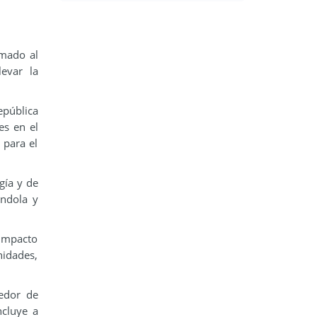
amado al
levar la
epública
es en el
 para el
gía y de
ándola y
 impacto
nidades,
edor de
ncluye a