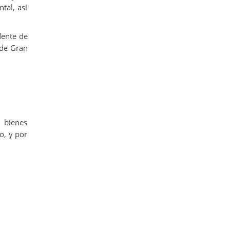
tal, así
dente de
 de Gran
 bienes
o, y por