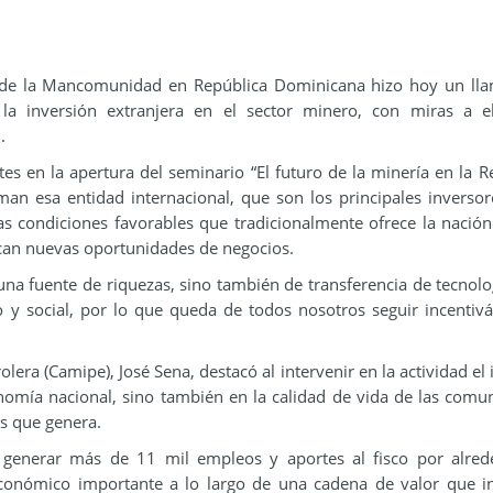
s de la Mancomunidad en República Dominicana hizo hoy un ll
a la inversión extranjera en el sector minero, con miras a e
.
es en la apertura del seminario “El futuro de la minería en la R
an esa entidad internacional, que son los principales inversor
las condiciones favorables que tradicionalmente ofrece la nación
can nuevas oportunidades de negocios.
 una fuente de riquezas, sino también de transferencia de tecnolo
 y social, por lo que queda de todos nosotros seguir incentiv
lera (Camipe), José Sena, destacó al intervenir en la actividad el
onomía nacional, sino también en la calidad de vida de las comu
as que genera.
 generar más de 11 mil empleos y aportes al fisco por alred
conómico importante a lo largo de una cadena de valor que i