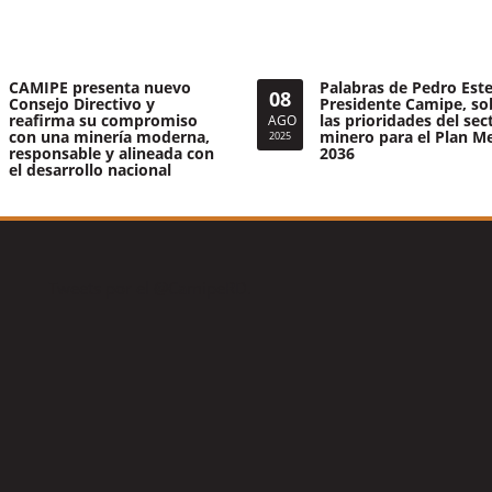
CAMIPE presenta nuevo
Palabras de Pedro Este
08
Consejo Directivo y
Presidente Camipe, so
reafirma su compromiso
las prioridades del sec
AGO
con una minería moderna,
minero para el Plan M
2025
responsable y alineada con
2036
el desarrollo nacional
Tweets por el @CamipeRD.