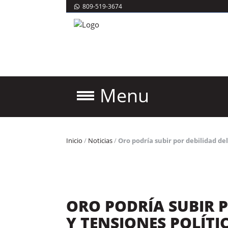
809-519-3674
Menu
Inicio
/
Noticias
/
Oro podría subir por debilidad del
ORO PODRÍA SUBIR 
Y TENSIONES POLÍTI