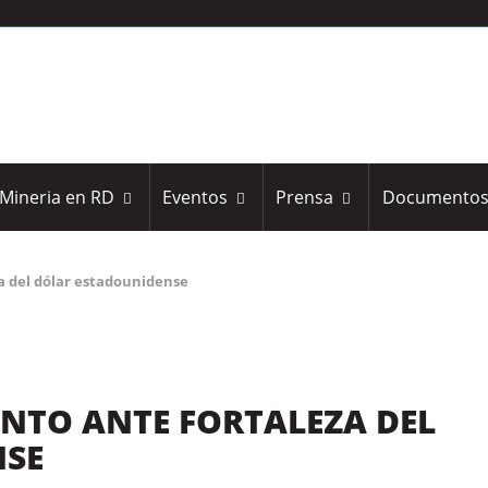
Mineria en RD
Eventos
Prensa
Documento
za del dólar estadounidense
IENTO ANTE FORTALEZA DEL
NSE