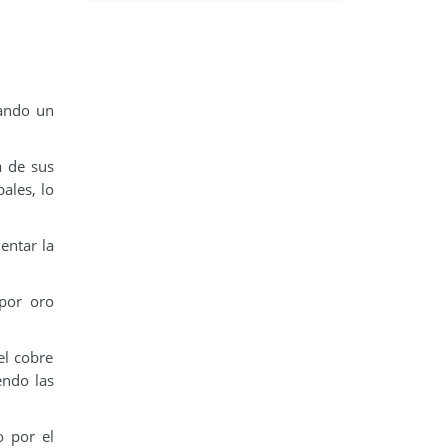
cando un
a de sus
ales, lo
entar la
 por oro
el cobre
endo las
o por el