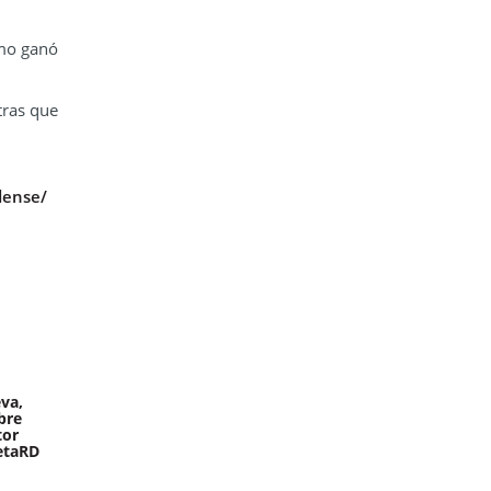
omo ganó
tras que
dense/
va,
bre
tor
etaRD