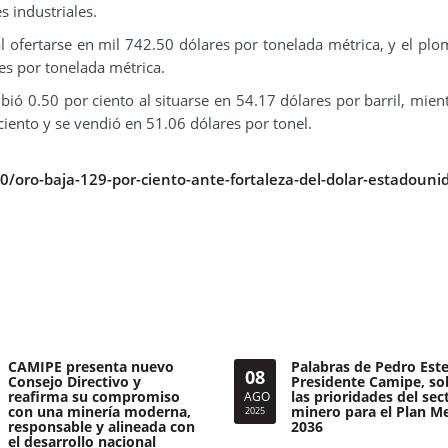
 industriales.
 al ofertarse en mil 742.50 dólares por tonelada métrica, y el pl
res por tonelada métrica.
bió 0.50 por ciento al situarse en 54.17 dólares por barril, mien
ciento y se vendió en 51.06 dólares por tonel.
oro-baja-129-por-ciento-ante-fortaleza-del-dolar-estadouni
CAMIPE presenta nuevo
Palabras de Pedro Este
08
Consejo Directivo y
Presidente Camipe, so
reafirma su compromiso
las prioridades del sec
AGO
con una minería moderna,
minero para el Plan M
2025
responsable y alineada con
2036
el desarrollo nacional