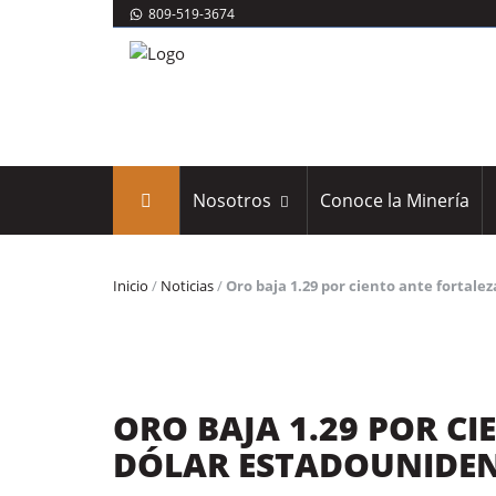
809-519-3674
Nosotros
Conoce la Minería
Inicio
/
Noticias
/
Oro baja 1.29 por ciento ante fortale
ORO BAJA 1.29 POR C
DÓLAR ESTADOUNIDE