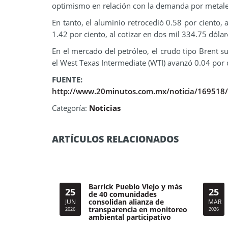
optimismo en relación con la demanda por metales
En tanto, el aluminio retrocedió 0.58 por ciento,
1.42 por ciento, al cotizar en dos mil 334.75 dóla
En el mercado del petróleo, el crudo tipo Brent su
el West Texas Intermediate (WTI) avanzó 0.04 por 
FUENTE:
http://www.20minutos.com.mx/noticia/169518/0/
Categoría:
Noticias
ARTÍCULOS RELACIONADOS
Barrick Pueblo Viejo y más
25
25
de 40 comunidades
consolidan alianza de
JUN
MAR
transparencia en monitoreo
2026
2026
ambiental participativo