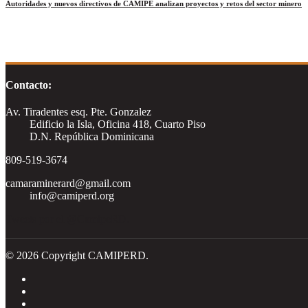
Autoridades y nuevos directivos de CAMIPE analizan proyectos y retos del sector minero
Contacto:
Av. Tiradentes esq. Pte. Gonzalez
Edificio la Isla, Oficina 418, Cuarto Piso
D.N. República Dominicana
809-519-3674
camaraminerard@gmail.com
info@camiperd.org
Tweets por el @CamipeRD.
© 2026 Copyright CAMIPERD.