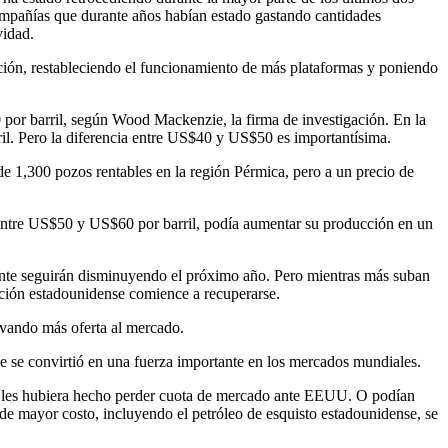
mpañías que durante años habían estado gastando cantidades
vidad.
ación, restableciendo el funcionamiento de más plataformas y poniendo
 por barril, según Wood Mackenzie, la firma de investigación. En la
l. Pero la diferencia entre US$40 y US$50 es importantísima.
e 1,300 pozos rentables en la región Pérmica, pero a un precio de
 entre US$50 y US$60 por barril, podía aumentar su producción en un
ente seguirán disminuyendo el próximo año. Pero mientras más suban
cción estadounidense comience a recuperarse.
evando más oferta al mercado.
e se convirtió en una fuerza importante en los mercados mundiales.
ero les hubiera hecho perder cuota de mercado ante EEUU. O podían
 de mayor costo, incluyendo el petróleo de esquisto estadounidense, se