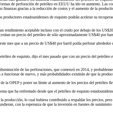
formas de perforación de petróleo en EEUU ha ido en aumento. Las co
us finanzas gracias a la reducción de costos y el aumento de la producti
los productores estadounidenses de esquisto podrán acelerar su recuper
un rendimiento aceptable incluso con el crudo por debajo de los US$20
sitan un precio del petróleo de sólo aproximadamente US$40 por barri
este mes que a un precio de US$40 por barril podía perforar alrededor d
tróleo de esquisto, dijo el mes pasado que con un precio del petróleo
a disminución de las perforaciones, que comenzó en 2014, y probablem
 a funcionar de nuevo, y más probabilidades existirán de que la produ
 de la OPEP y poner un límite al aumento de los precios del petróleo ll
blema que ha enfrentado desde que el petróleo de esquisto estadounidens
la producción, lo cual hubiera contribuido a respaldar los precios, p
undieran, con la esperanza de que la inversión en fuentes de suministro