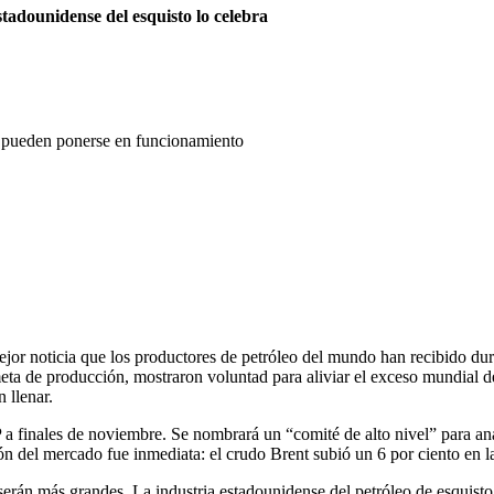
tadounidense del esquisto lo celebra
as pueden ponerse en funcionamiento
jor noticia que los productores de petróleo del mundo han recibido dura
meta de producción, mostraron voluntad para aliviar el exceso mundial d
 llenar.
a finales de noviembre. Se nombrará un “comité de alto nivel” para ana
ción del mercado fue inmediata: el crudo Brent subió un 6 por ciento en 
erán más grandes. La industria estadounidense del petróleo de esquisto