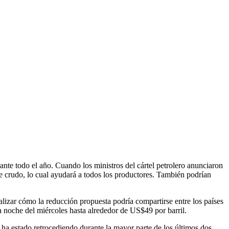
nte todo el año. Cuando los ministros del cártel petrolero anunciaron
e crudo, lo cual ayudará a todos los productores. También podrían
lizar cómo la reducción propuesta podría compartirse entre los países
la noche del miércoles hasta alrededor de US$49 por barril.
 ha estado retrocediendo durante la mayor parte de los últimos dos