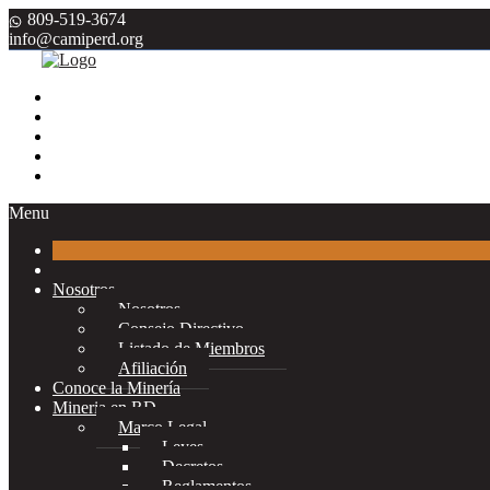
809-519-3674
info@camiperd.org
Menu
Nosotros
Nosotros
Consejo Directivo
Listado de Miembros
Afiliación
Conoce la Minería
Mineria en RD
Marco Legal
Leyes
Decretos
Reglamentos