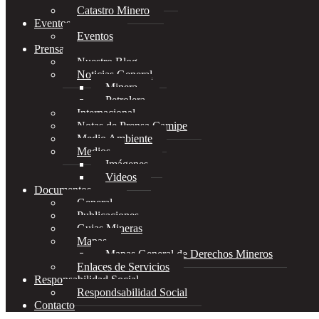
Catastro Minero
Eventos
Eventos
Prensa
Nuestro Blog
Noticias General
Minera
Petrolera
Internacional
Notas de Prensa Camipe
Medio Ambiente
Medios
Imágenes
Videos
Documentos
General
Publicaciones
Guias Mineras
Mapas
Mapas General de Derechos Mineros
Enlaces de Servicios
Responsabilidad Social
Respondsabilidad Social
Contacto