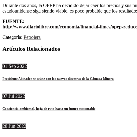
Durante dos años, la OPEP ha decidido dejar caer los precios y sus mie
estadounidense siga siendo viable, es poco probable que los resulta
FUENTE:
http://www.diariolibre.com/economia/financial-times/opep-reduce
Categoría:
Petrolera
Artículos Relacionados
01
Sep
2022
Presidente Abinader se reúne con los nuevos directivo de la Cámara Minera
07
Jul
2022
Conciencia ambiental, hoja de ruta hacia un futuro sustentable
28
Jun
2022