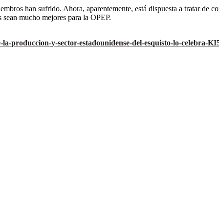
mbros han sufrido. Ahora, aparentemente, está dispuesta a tratar de con
dos sean mucho mejores para la OPEP.
-la-produccion-y-sector-estadounidense-del-esquisto-lo-celebra-K