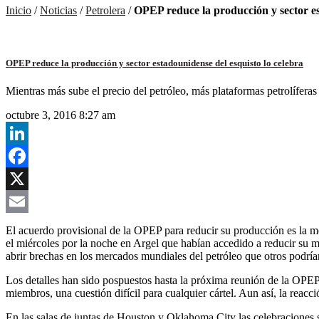
Inicio
/
Noticias
/
Petrolera
/
OPEP reduce la producción y sector es
OPEP reduce la producción y sector estadounidense del esquisto lo celebra
Mientras más sube el precio del petróleo, más plataformas petrolífer
octubre 3, 2016 8:27 am
LinkedIn
Facebook
X
Email
El acuerdo provisional de la OPEP para reducir su producción es la me
el miércoles por la noche en Argel que habían accedido a reducir su 
abrir brechas en los mercados mundiales del petróleo que otros podrían
Los detalles han sido pospuestos hasta la próxima reunión de la OPEP 
miembros, una cuestión difícil para cualquier cártel. Aun así, la reac
En las salas de juntas de Houston y Oklahoma City las celebraciones s