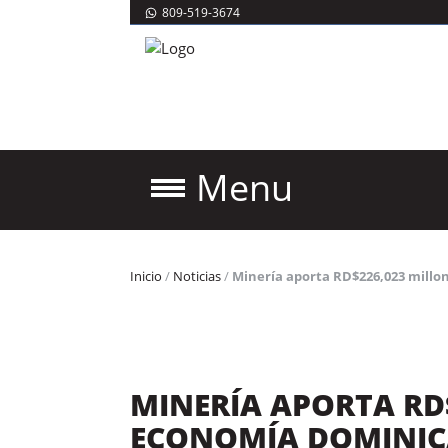
809-519-3674
Menu
Inicio
/
Noticias
/
Minería aporta RD$226,023 millo
MINERÍA APORTA RD
ECONOMÍA DOMINIC