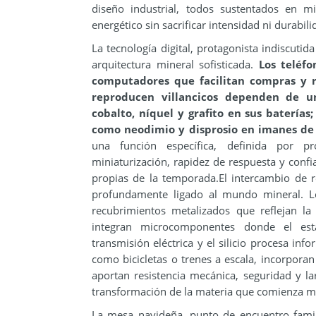
diseño industrial, todos sustentados en m
energético sin sacrificar intensidad ni durabili
La tecnología digital, protagonista indiscut
arquitectura mineral sofisticada.
Los teléf
computadores que facilitan compras y re
reproducen villancicos dependen de u
cobalto, níquel y grafito en sus baterías;
como neodimio y disprosio en imanes de
una función específica, definida por p
miniaturización, rapidez de respuesta y confi
propias de la temporada.El intercambio de r
profundamente ligado al mundo mineral. Los
recubrimientos metalizados que reflejan la 
integran microcomponentes donde el esta
transmisión eléctrica y el silicio procesa inf
como bicicletas o trenes a escala, incorpo
aportan resistencia mecánica, seguridad y lar
transformación de la materia que comienza mu
La mesa navideña, punto de encuentro famili