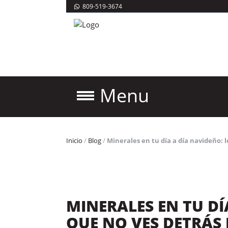
809-519-3674
Menu
Inicio
/
Blog
/
Minerales en tu día a día navideño: 
MINERALES EN TU DÍ
QUE NO VES DETRÁS