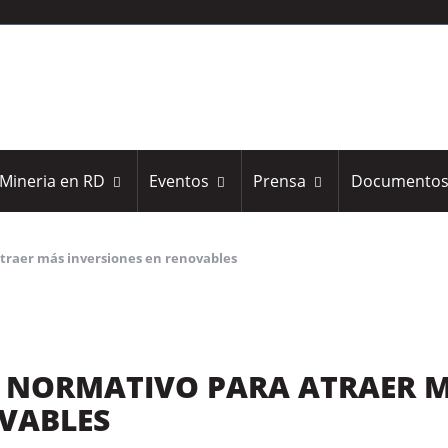
Mineria en RD
Eventos
Prensa
Documento
traer más inversiones en renovables
L NORMATIVO PARA ATRAER 
OVABLES