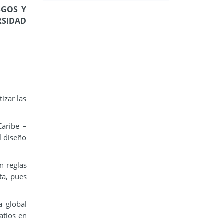
SGOS Y
RSIDAD
izar las
Caribe –
l diseño
n reglas
ta, pues
a global
atios en