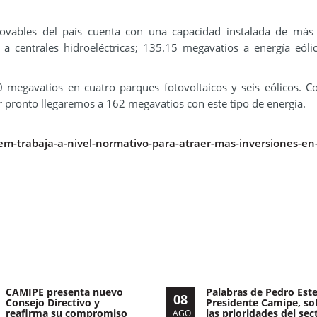
novables del país cuenta con una capacidad instalada de más
 centrales hidroeléctricas; 135.15 megavatios a energía eóli
egavatios en cuatro parques fotovoltaicos y seis eólicos. C
r pronto llegaremos a 162 megavatios con este tipo de energía.
m-trabaja-a-nivel-normativo-para-atraer-mas-inversiones-en
CAMIPE presenta nuevo
Palabras de Pedro Este
08
Consejo Directivo y
Presidente Camipe, so
reafirma su compromiso
las prioridades del sec
AGO