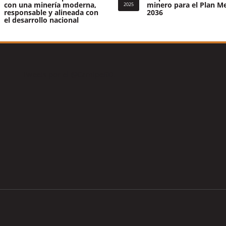
con una minería moderna,
minero para el Plan M
2025
responsable y alineada con
2036
el desarrollo nacional
Tweets por el @CamipeRD.