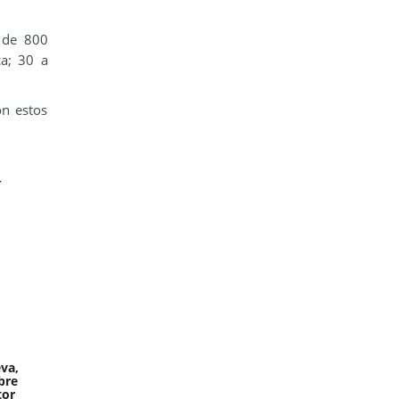
 de 800
ca; 30 a
on estos
-
va,
bre
tor