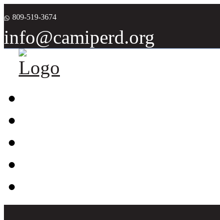
809-519-3674
info@camiperd.org