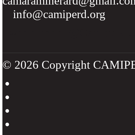
camaraminerard@gmail.co
info@camiperd.org
Tweets por el @CamipeRD
© 2026 Copyright CAMIP