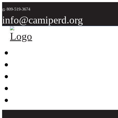
809-519-3674
info@camiperd.org