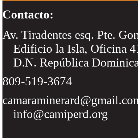
Contacto:
Av. Tiradentes esq. Pte. Go
Edificio la Isla, Oficina 
D.N. República Dominic
809-519-3674
camaraminerard@gmail.co
info@camiperd.org
Tweets por el @CamipeRD